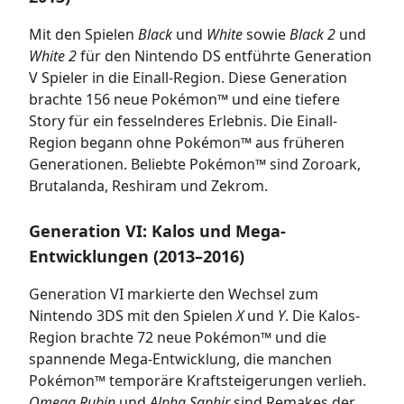
Mit den Spielen
Black
und
White
sowie
Black 2
und
White 2
für den Nintendo DS entführte Generation
V Spieler in die Einall-Region. Diese Generation
brachte 156 neue Pokémon™ und eine tiefere
Story für ein fesselnderes Erlebnis. Die Einall-
Region begann ohne Pokémon™ aus früheren
Generationen. Beliebte Pokémon™ sind Zoroark,
Brutalanda, Reshiram und Zekrom.
Generation VI: Kalos und Mega-
Entwicklungen (2013–2016)
Generation VI markierte den Wechsel zum
Nintendo 3DS mit den Spielen
X
und
Y
. Die Kalos-
Region brachte 72 neue Pokémon™ und die
spannende Mega-Entwicklung, die manchen
Pokémon™ temporäre Kraftsteigerungen verlieh.
Omega Rubin
und
Alpha Saphir
sind Remakes der