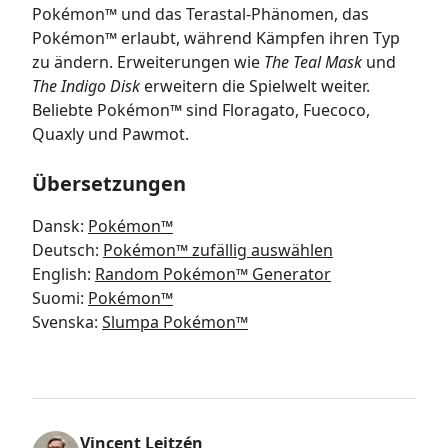
Pokémon™ und das Terastal-Phänomen, das
Pokémon™ erlaubt, während Kämpfen ihren Typ
zu ändern. Erweiterungen wie
The Teal Mask
und
The Indigo Disk
erweitern die Spielwelt weiter.
Beliebte Pokémon™ sind Floragato, Fuecoco,
Quaxly und Pawmot.
Übersetzungen
Dansk
:
Pokémon™
Deutsch
:
Pokémon™ zufällig auswählen
English
:
Random Pokémon™ Generator
Suomi
:
Pokémon™
Svenska
:
Slumpa Pokémon™
Vincent Lejtzén